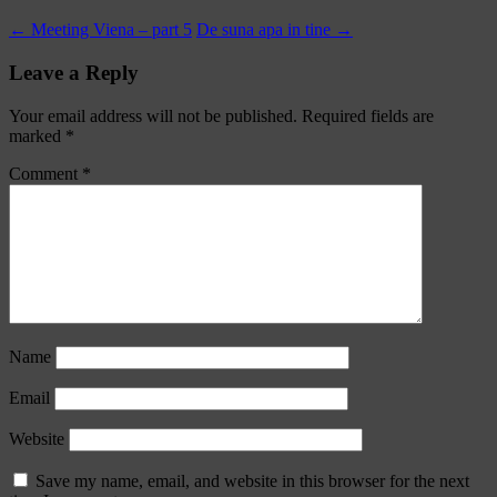
←
Meeting Viena – part 5
De suna apa in tine
→
Leave a Reply
Your email address will not be published.
Required fields are
marked
*
Comment
*
Name
Email
Website
Save my name, email, and website in this browser for the next