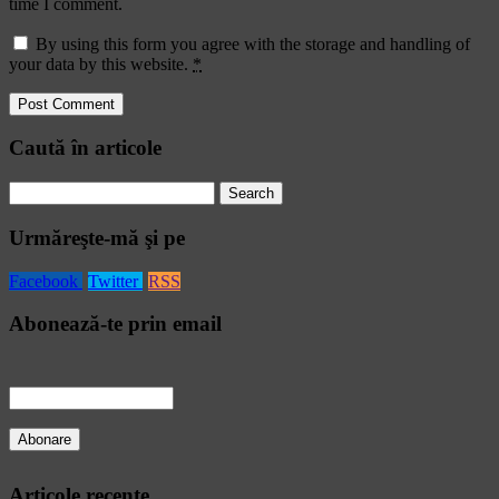
time I comment.
By using this form you agree with the storage and handling of
your data by this website.
*
Caută în articole
Search
for:
Urmăreşte-mă şi pe
Facebook
Twitter
RSS
Abonează-te prin email
Articole recente