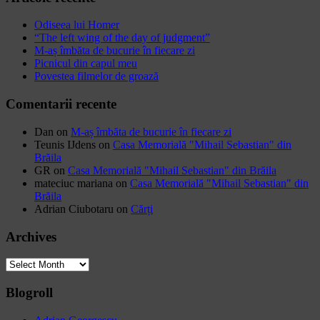
Odiseea lui Homer
“The left wing of the day of judgment”
M-aș îmbăta de bucurie în fiecare zi
Picnicul din capul meu
Povestea filmelor de groază
Comentarii recente
Dan
on
M-aș îmbăta de bucurie în fiecare zi
Teunis IJdens
on
Casa Memorială "Mihail Sebastian" din
Brăila
GR
on
Casa Memorială "Mihail Sebastian" din Brăila
mateciuc mariana
on
Casa Memorială "Mihail Sebastian" din
Brăila
Adrian Ciubotaru
on
Cărți
Archives
Archives
Blogroll