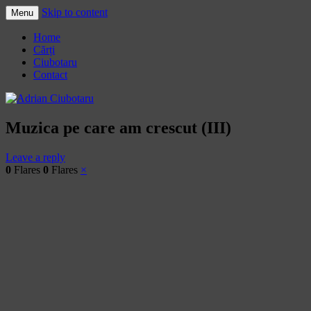
Skip to content
Menu
Adrian Ciubotaru
Home
Cărți
Ciubotaru
Contact
Muzica pe care am crescut (III)
Leave a reply
0
Flares
0
Flares
×