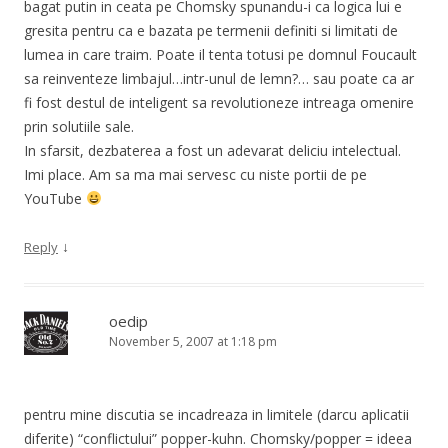
bagat putin in ceata pe Chomsky spunandu-i ca logica lui e
gresita pentru ca e bazata pe termenii definiti si limitati de
lumea in care traim. Poate il tenta totusi pe domnul Foucault
sa reinventeze limbajul…intr-unul de lemn?… sau poate ca ar
fi fost destul de inteligent sa revolutioneze intreaga omenire
prin solutiile sale.
In sfarsit, dezbaterea a fost un adevarat deliciu intelectual.
Imi place. Am sa ma mai servesc cu niste portii de pe
YouTube
↓
Reply
oedip
November 5, 2007 at 1:18 pm
pentru mine discutia se incadreaza in limitele (darcu aplicatii
diferite) “conflictului” popper-kuhn. Chomsky/popper = ideea