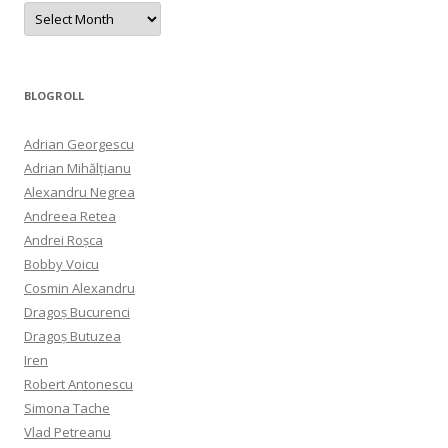
Archives
BLOGROLL
Adrian Georgescu
Adrian Mihălțianu
Alexandru Negrea
Andreea Retea
Andrei Roșca
Bobby Voicu
Cosmin Alexandru
Dragoș Bucurenci
Dragoș Butuzea
Iren
Robert Antonescu
Simona Tache
Vlad Petreanu