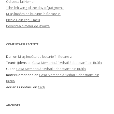
Odiseea lui Homer
“The left wing of the day of judgment”
M-aș îmbăta de bucurie în fiecare zi
Picnicul din capul meu
Povestea filmelor de groază
COMENTARII RECENTE
Dan
on
M-aș îmbăta de bucurie în fiecare zi
Teunis IJdens
on
Casa Memorială "Mihail Sebastian" din Brăila
GR
on
Casa Memorială "Mihail Sebastian" din Brăila
mateciuc mariana
on
Casa Memorială "Mihail Sebastian" din
Brăila
Adrian Ciubotaru
on
Cărți
ARCHIVES