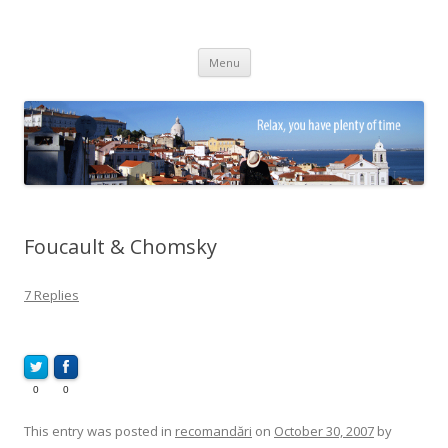
Adrian Ciubotaru
Skip
Menu
to
content
Foucault & Chomsky
7 Replies
0
0
This entry was posted in
recomandări
on
October 30, 2007
by