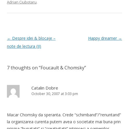
Adrian Ciubotaru
.
Post
←
Despre idei & blocaje –
Happy dreamer
→
navigation
note de lectura (II)
7 thoughts on “
Foucault & Chomsky
”
Catalin Dobre
October 30, 2007 at 3:03 pm
Macar Chomsky da speranta. Crede “schimband”/”renuntand”
la organizarea curenta putem avea o societate mai buna prin
prisma “bunatatii” si “creativitatii” intrinseci a oamenilor