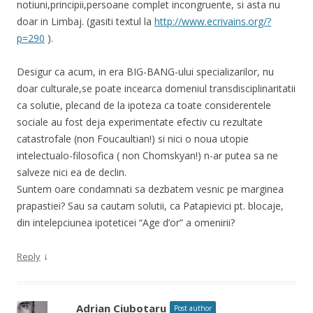
notiuni,principii,persoane complet incongruente, si asta nu
doar in Limbaj. (gasiti textul la
http://www.ecrivains.org/?
p=290
).
Desigur ca acum, in era BIG-BANG-ului specializarilor, nu
doar culturale,se poate incearca domeniul transdisciplinaritatii
ca solutie, plecand de la ipoteza ca toate considerentele
sociale au fost deja experimentate efectiv cu rezultate
catastrofale (non Foucaultian!) si nici o noua utopie
intelectualo-filosofica ( non Chomskyan!) n-ar putea sa ne
salveze nici ea de declin.
Suntem oare condamnati sa dezbatem vesnic pe marginea
prapastiei? Sau sa cautam solutii, ca Patapievici pt. blocaje,
din intelepciunea ipoteticei “Age d’or” a omenirii?
↓
Reply
Adrian Ciubotaru
Post author