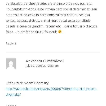
de absolut, de chestie adevarata dincolo de noi, etc, etc,
Foucault/kuhn=totul este intr-un cerc social determinat, sau
determinat de ceva in care construim si care nu se lasa
tentat, acuzat, distrus, si mai mult decat asta constituie
bazele a ceea ce gandim, facem etc… dar e totusi o discutie
faina… io prefer sa fiu cu foucault
↓
Reply
Alexandru DumitraÅŸcu
July 30, 2008 at 12:53 am
Citatul zilei: Noam Chomsky:
http://razboiulcutine.haipa.ro/2008/07/30/citatul-zilei-noam-
chomsky/
↓
Reply