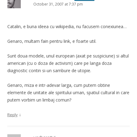
October 31, 2007 at 7:37 pm
Catalin, e buna ideea cu wikipedia, nu facusem conexiunea…
Genaro, multam fain pentru link, e foarte util.
Sunt doua modele, unul european (axat pe suspiciune) si altul
american (cu o doza de activism) care pe langa doza
diagnostic contin si-un sambure de utopie.
Genaro, miza e intr-adevar larga, cum putem obtine
elemente de unitate ale spiritului uman, spatiul cultural in care
putem vorbim un limbaj comun?
↓
Reply