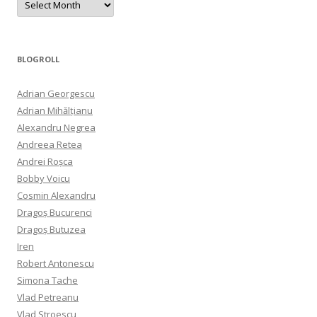
BLOGROLL
Adrian Georgescu
Adrian Mihălțianu
Alexandru Negrea
Andreea Retea
Andrei Roșca
Bobby Voicu
Cosmin Alexandru
Dragoș Bucurenci
Dragoș Butuzea
Iren
Robert Antonescu
Simona Tache
Vlad Petreanu
Vlad Stroescu