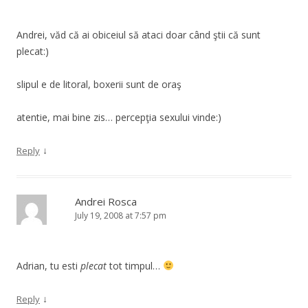
Andrei, văd că ai obiceiul să ataci doar când ştii că sunt
plecat:)
slipul e de litoral, boxerii sunt de oraş
atentie, mai bine zis… percepţia sexului vinde:)
↓
Reply
Andrei Rosca
July 19, 2008 at 7:57 pm
Adrian, tu esti
plecat
tot timpul…
↓
Reply