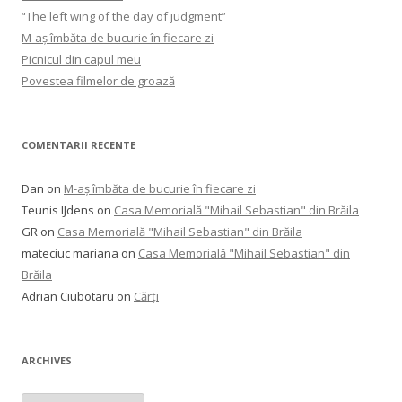
“The left wing of the day of judgment”
M-aș îmbăta de bucurie în fiecare zi
Picnicul din capul meu
Povestea filmelor de groază
COMENTARII RECENTE
Dan
on
M-aș îmbăta de bucurie în fiecare zi
Teunis IJdens
on
Casa Memorială "Mihail Sebastian" din Brăila
GR
on
Casa Memorială "Mihail Sebastian" din Brăila
mateciuc mariana
on
Casa Memorială "Mihail Sebastian" din
Brăila
Adrian Ciubotaru
on
Cărți
ARCHIVES
Archives