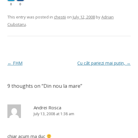
0
0
This entry was posted in
chestii
on
July 12, 2008
by
Adrian
Ciubotaru
.
Post
←
FHM
Cu cât pariezi mai puţin,
→
navigation
9 thoughts on “
Din nou la mare
”
Andrei Rosca
July 13, 2008 at 1:38 am
chiar acum ma duc