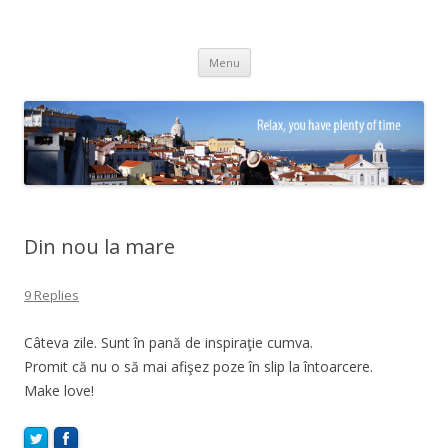
Adrian Ciubotaru
Skip
Menu
to
content
Din nou la mare
9 Replies
Câteva zile. Sunt în pană de inspiraţie cumva.
Promit că nu o să mai afişez poze în slip la întoarcere.
Make love!