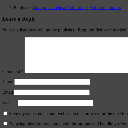
Pingback:
Cum poţi scoate artă din orice | Adrian Ciubotaru
Leave a Reply
Your email address will not be published.
Required fields are marked
Comment
*
Name
Email
Website
Save my name, email, and website in this browser for the next ti
By using this form you agree with the storage and handling of you