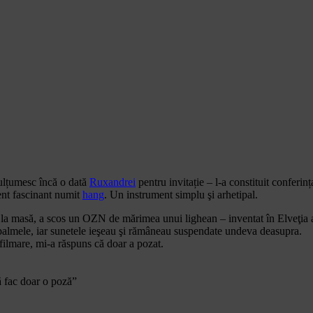
lțumesc încă o dată
Ruxandrei
pentru invitație – l-a constituit confer
ment fascinant numit
hang
. Un instrument simplu şi arhetipal.
e la masă, a scos un OZN de mărimea unui lighean – inventat în Elveţia ac
u palmele, iar sunetele ieşeau şi rămâneau suspendate undeva deasupra.
 filmare, mi-a răspuns că doar a pozat.
ă fac doar o poză”