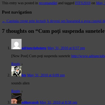
This entry was posted in
recomandări
and tagged
FITS2010
on
May 3
Post navigation
←
Capitala creşte prin lectură
A deveni om înseamnă a avea curajul d
7 thoughts on “
Cum poţi suspenda sunetele
adrianciubotaru
May 31, 2010 at 6:57 pm
[New Post] Cum poţi suspenda sunetele
http://www.adrianciubo
Reply
↓
ktx
May 31, 2010 at 6:09 pm
sounds alien
Reply
↓
editorcassh
May 31, 2010 at 8:58 pm