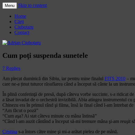
Skip to content
Menu
Adrian Ciubotaru
Home
Cărți
Ciubotaru
Contact
Cum poţi suspenda sunetele
7 Replies
Am plecat duminică din Sibiu, iar pentru mine finalul
FITS 2010
– mu
care ne-a ținut tuturor răsuflarea când a început să cânte la un instru
În plină conferinţă de presă, după câteva vorbe succinte, s-a ridicat d
a lăsat invadat de o orchestră invizibilă. Abia atingea instrumentul c
Chinezu era în primul rând şi filma, însă la final când l-am întrebat de
“Am făcut o poză”
“Cum aşa? Ai stat câteva minute cu mâna întinsă”
“Când l-am auzit cântând a început să-mi tremure mâna şi-am reuşit s
Cristina
s-a întors către mine şi mi-a arătat pielea de pe mână.