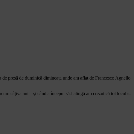
ința de presă de duminică dimineața unde am aflat de Francesco Agnello
um câţiva ani – şi când a început să-l atingă am crezut că tot locul s-