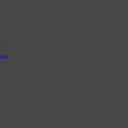
a
ăila