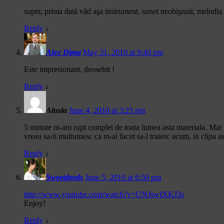
super, prima dată văd aşa instrument. sunet neobişnuit, melodia 
Reply
↓
Alex Dima
May 31, 2010 at 9:40 pm
Este impresionant, deosebit !
Reply
↓
Alusia
June 4, 2010 at 3:25 pm
5 minute m-am rupt complet de toata lumea asta materiala. Mai pa
vreau sa-ti multumesc ca m-ai facut sa-l traiesc acum, in clipa as
Reply
↓
Sweetdeeds
June 5, 2010 at 6:50 pm
http://www.youtube.com/watch?v=UNJswfXKJ3s
Enjoy!
Reply
↓