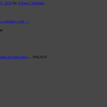
1, 2010
by
Adrian Ciubotaru
.
e-a rămâne copil
→
”
taru.ro/cum-poti-s
… #fits2010