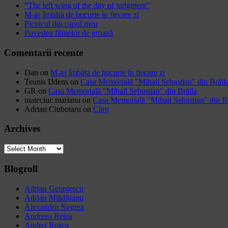
“The left wing of the day of judgment”
M-aș îmbăta de bucurie în fiecare zi
Picnicul din capul meu
Povestea filmelor de groază
Comentarii recente
Dan
on
M-aș îmbăta de bucurie în fiecare zi
Teunis IJdens
on
Casa Memorială "Mihail Sebastian" din Brăil
GR
on
Casa Memorială "Mihail Sebastian" din Brăila
mateciuc mariana
on
Casa Memorială "Mihail Sebastian" din Br
Adrian Ciubotaru
on
Cărți
Archives
Archives
Blogroll
Adrian Georgescu
Adrian Mihălțianu
Alexandru Negrea
Andreea Retea
Andrei Roșca