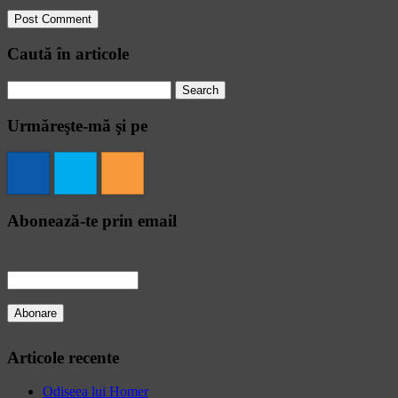
Caută în articole
Search
for:
Urmăreşte-mă şi pe
Abonează-te prin email
Articole recente
Odiseea lui Homer