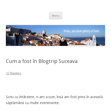
Adrian Ciubotaru
Skip
Menu
to
content
Cum a fost în Blogtrip Suceava
12 Replies
Scriu cu întârziere, n-am scuze, însă am fost prins în această
săptămână cu multe evenimente.