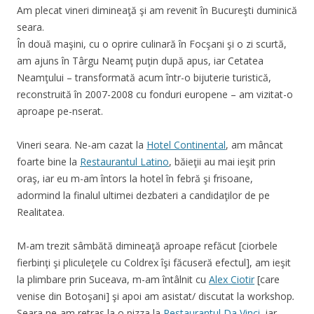
Am plecat vineri dimineaţă şi am revenit în Bucureşti duminică
seara.
În două maşini, cu o oprire culinară în Focşani şi o zi scurtă,
am ajuns în Târgu Neamţ puţin după apus, iar Cetatea
Neamţului – transformată acum într-o bijuterie turistică,
reconstruită în 2007-2008 cu fonduri europene – am vizitat-o
aproape pe-nserat.
Vineri seara. Ne-am cazat la
Hotel Continental
, am mâncat
foarte bine la
Restaurantul Latino
, băieţii au mai ieşit prin
oraş, iar eu m-am întors la hotel în febră şi frisoane,
adormind la finalul ultimei dezbateri a candidaţilor de pe
Realitatea.
M-am trezit sâmbătă dimineaţă aproape refăcut [ciorbele
fierbinţi şi pliculeţele cu Coldrex îşi făcuseră efectul], am ieşit
la plimbare prin Suceava, m-am întâlnit cu
Alex Ciotir
[care
venise din Botoşani] şi apoi am asistat/ discutat la workshop
.
Seara ne-am retras la o pizza la
Restaurantul Da Vinci
, iar