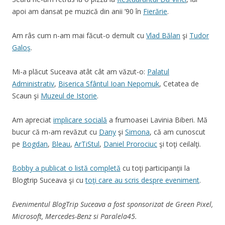
apoi am dansat pe muzică din anii ’90 în
Fierărie
.
Am râs cum n-am mai făcut-o demult cu
Vlad Bălan
şi
Tudor
Galoş
.
Mi-a plăcut Suceava atât cât am văzut-o:
Palatul
Administrativ
,
Biserica Sfântul Ioan Nepomuk
, Cetatea de
Scaun şi
Muzeul de Istorie
.
Am apreciat
implicare socială
a frumoasei Lavinia Biberi. Mă
bucur că m-am revăzut cu
Dany
şi
Simona
, că am cunoscut
pe
Bogdan
,
Bleau
,
ArTiStul
,
Daniel Prorociuc
şi toţi ceilalţi.
Bobby a publicat o listă completă
cu toţi participanţii la
Blogtrip Suceava şi cu
toţi care au scris despre eveniment
.
Evenimentul BlogTrip Suceava a fost sponsorizat de Green Pixel,
Microsoft, Mercedes-Benz si Paralela45.