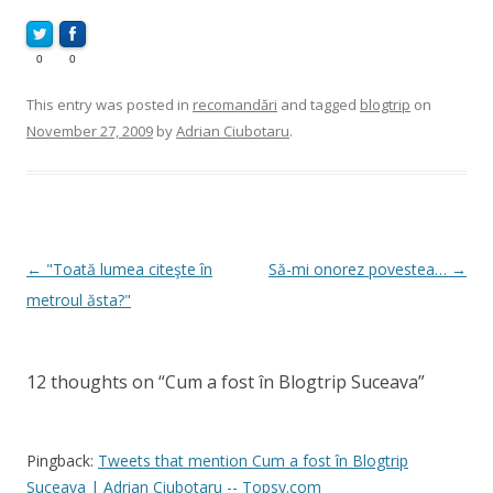
0
0
This entry was posted in
recomandări
and tagged
blogtrip
on
November 27, 2009
by
Adrian Ciubotaru
.
Post
←
"Toată lumea citeşte în
Să-mi onorez povestea…
→
navigation
metroul ăsta?"
12 thoughts on “
Cum a fost în Blogtrip Suceava
”
Pingback:
Tweets that mention Cum a fost în Blogtrip
Suceava | Adrian Ciubotaru -- Topsy.com