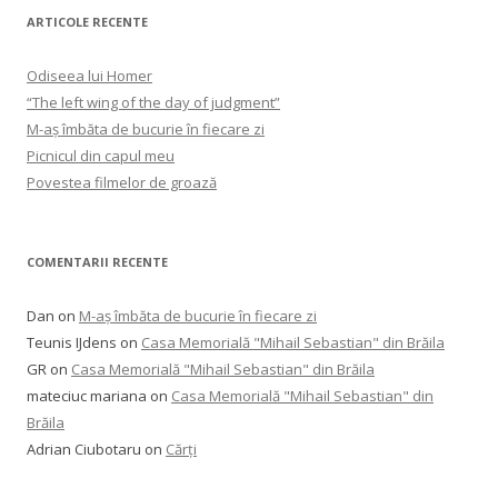
ARTICOLE RECENTE
Odiseea lui Homer
“The left wing of the day of judgment”
M-aș îmbăta de bucurie în fiecare zi
Picnicul din capul meu
Povestea filmelor de groază
COMENTARII RECENTE
Dan
on
M-aș îmbăta de bucurie în fiecare zi
Teunis IJdens
on
Casa Memorială "Mihail Sebastian" din Brăila
GR
on
Casa Memorială "Mihail Sebastian" din Brăila
mateciuc mariana
on
Casa Memorială "Mihail Sebastian" din
Brăila
Adrian Ciubotaru
on
Cărți