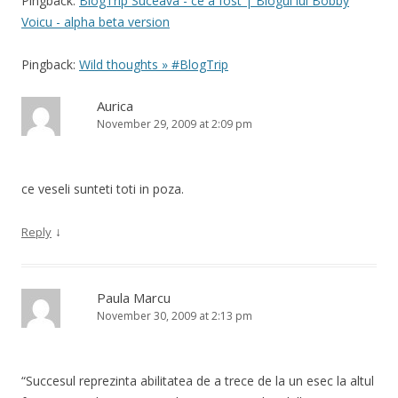
Pingback:
BlogTrip Suceava - ce a fost | Blogul lui Bobby
Voicu - alpha beta version
Pingback:
Wild thoughts » #BlogTrip
Aurica
November 29, 2009 at 2:09 pm
ce veseli sunteti toti in poza.
↓
Reply
Paula Marcu
November 30, 2009 at 2:13 pm
“Succesul reprezinta abilitatea de a trece de la un esec la altul