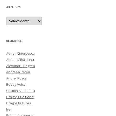
ARCHIVES
Archives
BLOGROLL
Adrian Georgescu
Adrian Mihălțianu
Alexandru Negrea
Andreea Retea
Andrei Roșca
Bobby Voicu
Cosmin Alexandru
Dragoș Bucurenci
Dragoș Butuzea
Iren
Robert Antonescu