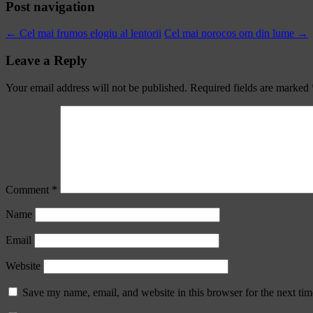
Post navigation
←
Cel mai frumos elogiu al lentorii
Cel mai norocos om din lume
→
Leave a Reply
Your email address will not be published.
Required fields are marked
Comment
*
Name
Email
Website
Save my name, email, and website in this browser for the next ti