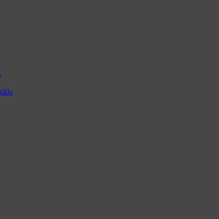
a
ăila