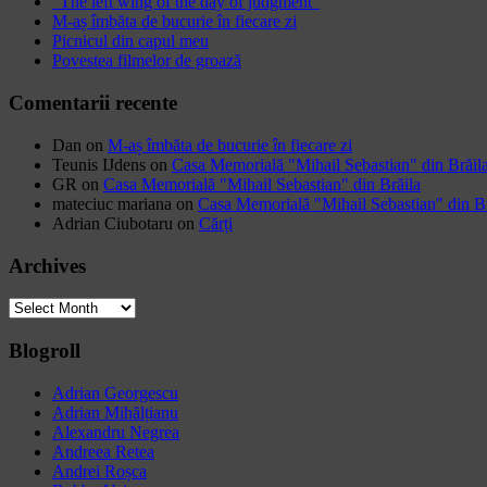
“The left wing of the day of judgment”
M-aș îmbăta de bucurie în fiecare zi
Picnicul din capul meu
Povestea filmelor de groază
Comentarii recente
Dan
on
M-aș îmbăta de bucurie în fiecare zi
Teunis IJdens
on
Casa Memorială "Mihail Sebastian" din Brăil
GR
on
Casa Memorială "Mihail Sebastian" din Brăila
mateciuc mariana
on
Casa Memorială "Mihail Sebastian" din Br
Adrian Ciubotaru
on
Cărți
Archives
Archives
Blogroll
Adrian Georgescu
Adrian Mihălțianu
Alexandru Negrea
Andreea Retea
Andrei Roșca