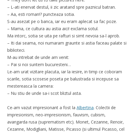
– L-ati enervat destul, ii zic aratand spre paznicul batran.
– Aa, esti roman!? puncteaza sotia.
S-au asezat pe o banca, iar eu eram aplecat sa fac poze.
– Mama, ce cultura au astia aici! exclama sotul.
Ma intorc, sotia se uita pe rafturi si simt nevoia sa-l aprob.
– Iti dai seama, noi numaram graunte si astia faceau palate si
biblioteci.
M-au intrebat de unde am venit:
– Pai si noi suntem bucuresteni…
Le-am urat vizitare placuta, iar la iesire, in timp ce coboram
scarile, sotia scosese poseta pe balustrada si incepuse sa
mestereasca la camera:
– Nu stiu de unde sa-i scot bliztul asta.
Ce-am vazut impresionant a fost la
Albertina
. Colectii de
impresionism, neo-impresionism, fauvism, cubism,
avangarda rusa (suprematism etc). Monet, Cezanne, Renoir,
Cezanne, Modigliani, Matisse, Picasso (si ultimul Picasso, cel