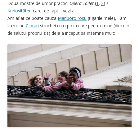
Doua mostre de umor practic:
Opera Toilet
(
1
,
2
) si
Kuriositäten
care, de fapt… vezi
aici
.
Am aflat ce poate cauza
Marlboro rosu
(tigarile mele), l-am
vazut pe
Cioran
si inchei cu o poza care pentru mine (dincolo
de salutul propriu zis) deja a inceput sa insemne mult: