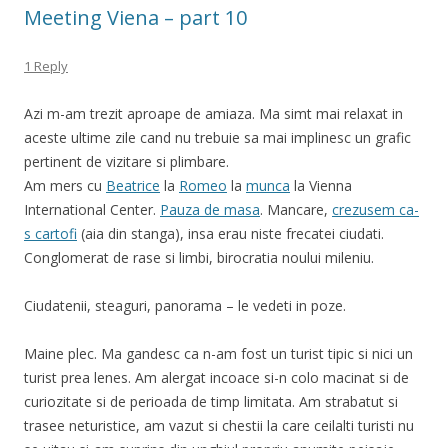
Meeting Viena – part 10
1 Reply
Azi m-am trezit aproape de amiaza. Ma simt mai relaxat in
aceste ultime zile cand nu trebuie sa mai implinesc un grafic
pertinent de vizitare si plimbare.
Am mers cu
Beatrice
la
Romeo
la
munca
la Vienna
International Center.
Pauza de masa
. Mancare,
crezusem ca-
s cartofi
(aia din stanga), insa erau niste frecatei ciudati.
Conglomerat de rase si limbi, birocratia noului mileniu.
Ciudatenii, steaguri, panorama – le vedeti in poze.
Maine plec. Ma gandesc ca n-am fost un turist tipic si nici un
turist prea lenes. Am alergat incoace si-n colo macinat si de
curiozitate si de perioada de timp limitata. Am strabatut si
trasee neturistice, am vazut si chestii la care ceilalti turisti nu