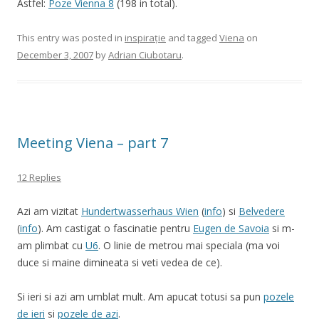
Astfel:
Poze Vienna 8
(198 in total).
This entry was posted in
inspirație
and tagged
Viena
on
December 3, 2007
by
Adrian Ciubotaru
.
Meeting Viena – part 7
12 Replies
Azi am vizitat
Hundertwasserhaus Wien
(
info
) si
Belvedere
(
info
). Am castigat o fascinatie pentru
Eugen de Savoia
si m-
am plimbat cu
U6
. O linie de metrou mai speciala (ma voi
duce si maine dimineata si veti vedea de ce).
Si ieri si azi am umblat mult. Am apucat totusi sa pun
pozele
de ieri
si
pozele de azi
.