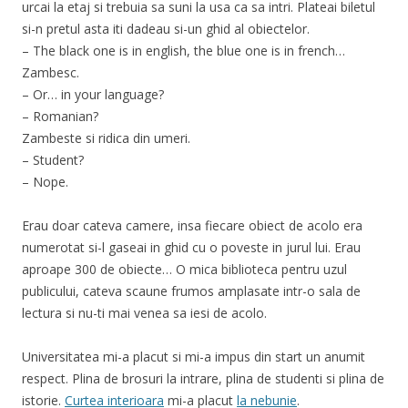
urcai la etaj si trebuia sa suni la usa ca sa intri. Plateai biletul
si-n pretul asta iti dadeau si-un ghid al obiectelor.
– The black one is in english, the blue one is in french…
Zambesc.
– Or… in your language?
– Romanian?
Zambeste si ridica din umeri.
– Student?
– Nope.
Erau doar cateva camere, insa fiecare obiect de acolo era
numerotat si-l gaseai in ghid cu o poveste in jurul lui. Erau
aproape 300 de obiecte… O mica biblioteca pentru uzul
publicului, cateva scaune frumos amplasate intr-o sala de
lectura si nu-ti mai venea sa iesi de acolo.
Universitatea mi-a placut si mi-a impus din start un anumit
respect. Plina de brosuri la intrare, plina de studenti si plina de
istorie.
Curtea interioara
mi-a placut
la nebunie
.