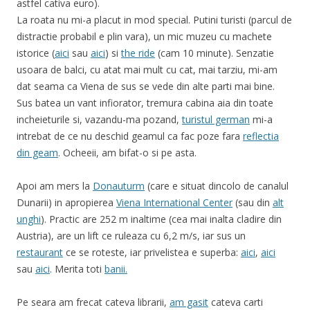
astfel cativa euro).
La roata nu mi-a placut in mod special. Putini turisti (parcul de
distractie probabil e plin vara), un mic muzeu cu machete
istorice (
aici
sau
aici
) si
the ride
(cam 10 minute). Senzatie
usoara de balci, cu atat mai mult cu cat, mai tarziu, mi-am
dat seama ca Viena de sus se vede din alte parti mai bine.
Sus batea un vant infiorator, tremura cabina aia din toate
incheieturile si, vazandu-ma pozand,
turistul german
mi-a
intrebat de ce nu deschid geamul ca fac poze fara
reflectia
din geam
. Ocheeii, am bifat-o si pe asta.
Apoi am mers la
Donauturm
(care e situat dincolo de canalul
Dunarii) in apropierea
Viena International Center
(sau din
alt
unghi
). Practic are 252 m inaltime (cea mai inalta cladire din
Austria), are un lift ce ruleaza cu 6,2 m/s, iar sus un
restaurant
ce se roteste, iar privelistea e superba:
aici
,
aici
sau
aici
. Merita toti
banii.
Pe seara am frecat cateva librarii,
am gasit
cateva carti