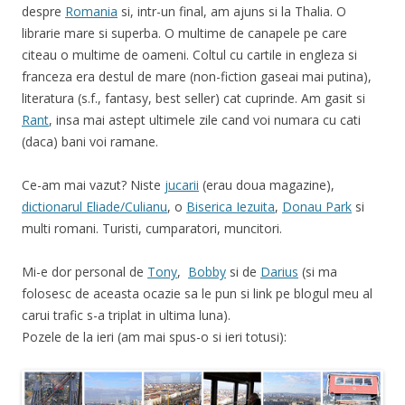
despre
Romania
si, intr-un final, am ajuns si la Thalia. O
librarie mare si superba. O multime de canapele pe care
citeau o multime de oameni. Coltul cu cartile in engleza si
franceza era destul de mare (non-fiction gaseai mai putina),
literatura (s.f., fantasy, best seller) cat cuprinde. Am gasit si
Rant
, insa mai astept ultimele zile cand voi numara cu cati
(daca) bani voi ramane.
Ce-am mai vazut? Niste
jucarii
(erau doua magazine),
dictionarul Eliade/Culianu
, o
Biserica Iezuita
,
Donau Park
si
multi romani. Turisti, cumparatori, muncitori.
Mi-e dor personal de
Tony
,
Bobby
si de
Darius
(si ma
folosesc de aceasta ocazie sa le pun si link pe blogul meu al
carui trafic s-a triplat in ultima luna).
Pozele de la ieri (am mai spus-o si ieri totusi):