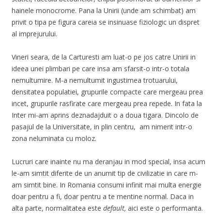
hainele monocrome. Pana la Unirii (unde am schimbat) am
privit o tipa pe figura careia se insinuase fiziologic un dispret
al imprejurului.
Vineri seara, de la Carturesti am luat-o pe jos catre Unirii in
ideea unei plimbari pe care insa am sfarsit-o intr-o totala
nemultumire. M-a nemultumit ingustimea trotuarului,
densitatea populatiei, grupurile compacte care mergeau prea
incet, grupurile rasfirate care mergeau prea repede. In fata la
Inter mi-am aprins deznadajduit o a doua tigara. Dincolo de
pasajul de la Universitate, in plin centru, am nimerit intr-o
zona neluminata cu moloz.
Lucruri care inainte nu ma deranjau in mod special, insa acum
le-am simtit diferite de un anumit tip de civilizatie in care m-
am simtit bine. In Romania consumi infinit mai multa energie
doar pentru a fi, doar pentru a te mentine normal. Daca in
alta parte, normalitatea este
default,
aici este o performanta.