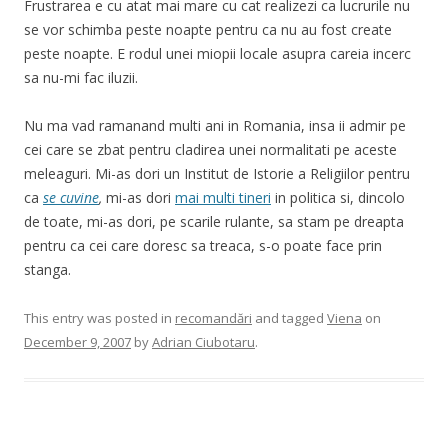
Frustrarea e cu atat mai mare cu cat realizezi ca lucrurile nu
se vor schimba peste noapte pentru ca nu au fost create
peste noapte. E rodul unei miopii locale asupra careia incerc
sa nu-mi fac iluzii.
Nu ma vad ramanand multi ani in Romania, insa ii admir pe
cei care se zbat pentru cladirea unei normalitati pe aceste
meleaguri. Mi-as dori un Institut de Istorie a Religiilor pentru
ca
se cuvine
,
mi-as dori
mai multi tineri
in politica si, dincolo
de toate, mi-as dori, pe scarile rulante, sa stam pe dreapta
pentru ca cei care doresc sa treaca, s-o poate face prin
stanga.
This entry was posted in
recomandări
and tagged
Viena
on
December 9, 2007
by
Adrian Ciubotaru
.