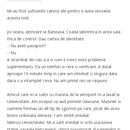
Mi-au fost suficiente cateva zile pentru a avea senzatia
acestui text.
Joi seara, aterizare la Baneasa. Coada labirintica in acea sala
mica de control. Dau cartea de identitate.
– Nu aveti pasaport?
– Nu.
A strambat din nas (ca si cum ii creez niste probleme
suplimentare). Da un telefon si cere o verificare. A durat
aproape 10 minute timp in care am intrebat o singura data
daca s-a intamplat ceva. Nu am primit nici un raspuns.
Amicul care m-a cules cu masina de la aeroport m-a lasat la
Universitate. Am inceput sa aud primele claxoane. Masinile si
oamenii formau un alt tip de zgomot pe care, picat din acea
liniste ordonata vieneze, l-am simtit imediat.
Metrou Universitate. Mi-a sarit imediat in ochi uraciunea
statiei, raceala betoanelor, chipul posomorat al oamenilor si