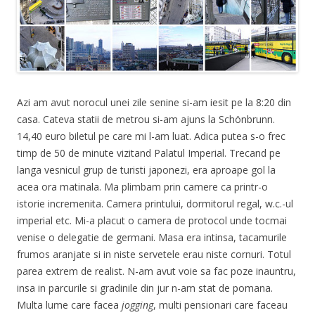
Azi am avut norocul unei zile senine si-am iesit pe la 8:20 din
casa. Cateva statii de metrou si-am ajuns la Schönbrunn.
14,40 euro biletul pe care mi l-am luat. Adica putea s-o frec
timp de 50 de minute vizitand Palatul Imperial. Trecand pe
langa vesnicul grup de turisti japonezi, era aproape gol la
acea ora matinala. Ma plimbam prin camere ca printr-o
istorie incremenita. Camera printului, dormitorul regal, w.c.-ul
imperial etc. Mi-a placut o camera de protocol unde tocmai
venise o delegatie de germani. Masa era intinsa, tacamurile
frumos aranjate si in niste servetele erau niste cornuri. Totul
parea extrem de realist. N-am avut voie sa fac poze inauntru,
insa in parcurile si gradinile din jur n-am stat de pomana.
Multa lume care facea
jogging
, multi pensionari care faceau