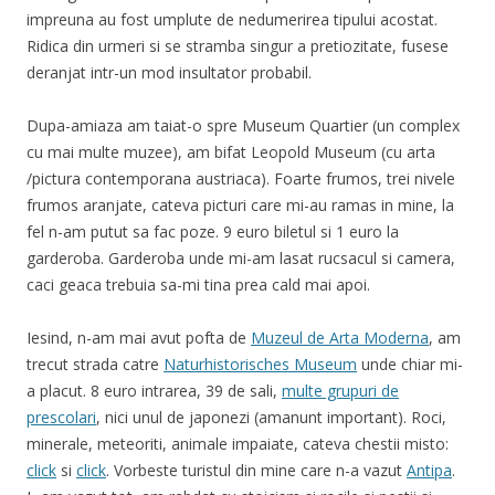
impreuna au fost umplute de nedumerirea tipului acostat.
Ridica din urmeri si se stramba singur a pretiozitate, fusese
deranjat intr-un mod insultator probabil.
Dupa-amiaza am taiat-o spre Museum Quartier (un complex
cu mai multe muzee), am bifat Leopold Museum (cu arta
/pictura contemporana austriaca). Foarte frumos, trei nivele
frumos aranjate, cateva picturi care mi-au ramas in mine, la
fel n-am putut sa fac poze. 9 euro biletul si 1 euro la
garderoba. Garderoba unde mi-am lasat rucsacul si camera,
caci geaca trebuia sa-mi tina prea cald mai apoi.
Iesind, n-am mai avut pofta de
Muzeul de Arta Moderna
, am
trecut strada catre
Naturhistorisches Museum
unde chiar mi-
a placut. 8 euro intrarea, 39 de sali,
multe grupuri de
prescolari
, nici unul de japonezi (amanunt important). Roci,
minerale, meteoriti, animale impaiate, cateva chestii misto:
click
si
click
. Vorbeste turistul din mine care n-a vazut
Antipa
.