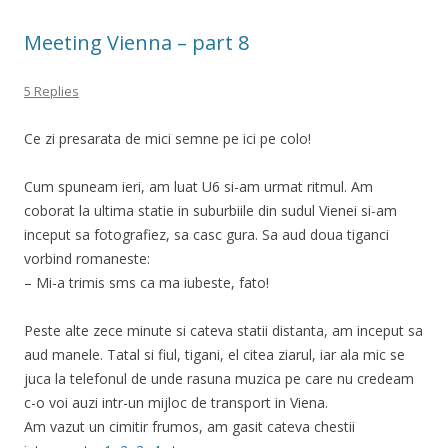
Meeting Vienna – part 8
5 Replies
Ce zi presarata de mici semne pe ici pe colo!
Cum spuneam ieri, am luat U6 si-am urmat ritmul. Am
coborat la ultima statie in suburbiile din sudul Vienei si-am
inceput sa fotografiez, sa casc gura. Sa aud doua tiganci
vorbind romaneste:
– Mi-a trimis sms ca ma iubeste, fato!
Peste alte zece minute si cateva statii distanta, am inceput sa
aud manele. Tatal si fiul, tigani, el citea ziarul, iar ala mic se
juca la telefonul de unde rasuna muzica pe care nu credeam
c-o voi auzi intr-un mijloc de transport in Viena.
Am vazut un cimitir frumos, am gasit cateva chestii