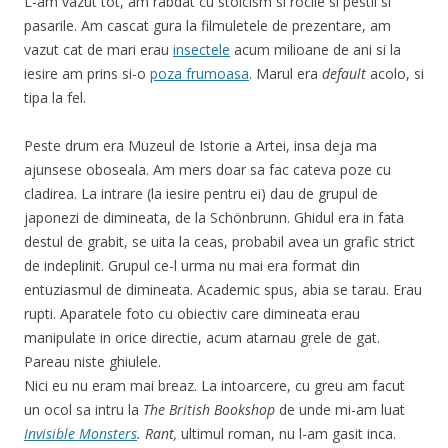
L-am vazut tot, am rabdat cu stoicism si rocile si pestii si
pasarile. Am cascat gura la filmuletele de prezentare, am
vazut cat de mari erau
insectele
acum milioane de ani si la
iesire am prins si-o
poza frumoasa
. Marul era
default
acolo, si
tipa la fel.
Peste drum era Muzeul de Istorie a Artei, insa deja ma
ajunsese oboseala. Am mers doar sa fac cateva poze cu
cladirea. La intrare (la iesire pentru ei) dau de grupul de
japonezi de dimineata, de la Schönbrunn. Ghidul era in fata
destul de grabit, se uita la ceas, probabil avea un grafic strict
de indeplinit. Grupul ce-l urma nu mai era format din
entuziasmul de dimineata. Academic spus, abia se tarau. Erau
rupti. Aparatele foto cu obiectiv care dimineata erau
manipulate in orice directie, acum atarnau grele de gat.
Pareau niste ghiulele.
Nici eu nu eram mai breaz. La intoarcere, cu greu am facut
un ocol sa intru la
The British Bookshop
de unde mi-am luat
Invisible Monsters
. Rant,
ultimul roman, nu l-am gasit inca.