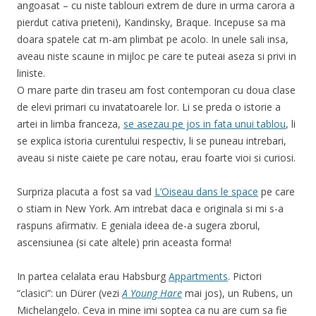
angoasat – cu niste tablouri extrem de dure in urma carora a
pierdut cativa prieteni), Kandinsky, Braque. Incepuse sa ma
doara spatele cat m-am plimbat pe acolo. In unele sali insa,
aveau niste scaune in mijloc pe care te puteai aseza si privi in
liniste.
O mare parte din traseu am fost contemporan cu doua clase
de elevi primari cu invatatoarele lor. Li se preda o istorie a
artei in limba franceza,
se asezau pe jos in fata unui tablou
, li
se explica istoria curentului respectiv, li se puneau intrebari,
aveau si niste caiete pe care notau, erau foarte vioi si curiosi.
Surpriza placuta a fost sa vad
L’Oiseau dans le space
pe care
o stiam in New York. Am intrebat daca e originala si mi s-a
raspuns afirmativ. E geniala ideea de-a sugera zborul,
ascensiunea (si cate altele) prin aceasta forma!
In partea celalata erau Habsburg
Appartments
. Pictori
“clasici”: un Dürer (vezi
A Young Hare
mai jos), un Rubens, un
Michelangelo. Ceva in mine imi soptea ca nu are cum sa fie