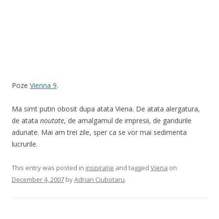
Poze
Vienna 9
.
Ma simt putin obosit dupa atata Viena. De atata alergatura,
de atata
noutate
, de amalgamul de impresii, de gandurile
adunate. Mai am trei zile, sper ca se vor mai sedimenta
lucrurile.
This entry was posted in
inspirație
and tagged
Viena
on
December 4, 2007
by
Adrian Ciubotaru
.