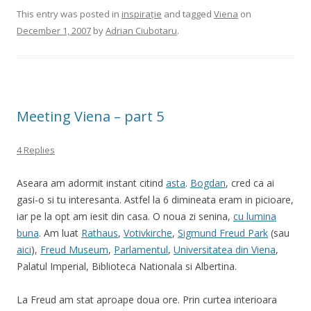
This entry was posted in
inspirație
and tagged
Viena
on
December 1, 2007
by
Adrian Ciubotaru
.
Meeting Viena – part 5
4 Replies
Aseara am adormit instant citind
asta
.
Bogdan
, cred ca ai
gasi-o si tu interesanta. Astfel la 6 dimineata eram in picioare,
iar pe la opt am iesit din casa. O noua zi senina,
cu lumina
buna
. Am luat
Rathaus
,
Votivkirche
,
Sigmund Freud Park
(sau
aici
),
Freud Museum
,
Parlamentul
,
Universitatea din Viena
,
Palatul Imperial, Biblioteca Nationala si Albertina.
La Freud am stat aproape doua ore. Prin curtea interioara