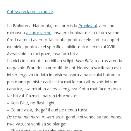
Cateva reclame stradale
.
La Biblioteca Nationala, mai precis la
Prunksaal
, aerul nu
miroasea
a carte veche
, insa era imbibat de… cultura veche.
Cred ca multi avem o fascinatie pentru acele carti cu coperti
din piele, pentru acel specific al bibliotecilor secolului XVIII.
Aveai voie sa faci poze, insa fara blitz.
La nici cinci minute, un blitz a sclipit.
Kein Blitz,
a atras atentia
un paznic. Erau doi la vreo 40 de ani. Nenea a vociferat ceva
intr-o engleza ciudata in privirea aspra a paznicului batran, a
pus mana pe niste carti ce tocmai le cara alt paznic intr-un
carucior, s-a mirat in aceeasi engleza. Sotia mai face o poza.
Iar blitzul. Paznicul batran izbucneste:
– Kein Blitz, no flash light!
– Ce are asta, draga? il aud pe nenea turist.
De ce nu ma mira
, mi-am zis in gand. Imi venea sa rad, nenea
m-a vazut si venit sa se planga:
– They don’t let us to take pictures here.