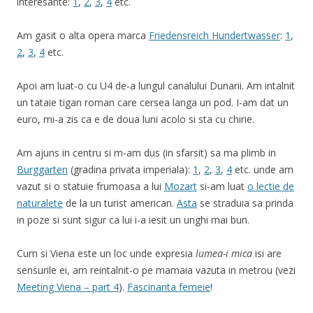
interesante:
1
,
2
,
3
,
4
etc.
Am gasit o alta opera marca
Friedensreich Hundertwasser
:
1
,
2
,
3
,
4
etc.
Apoi am luat-o cu U4 de-a lungul canalului Dunarii. Am intalnit
un tataie tigan roman care cersea langa un pod. I-am dat un
euro, mi-a zis ca e de doua luni acolo si sta cu chirie.
Am ajuns in centru si m-am dus (in sfarsit) sa ma plimb in
Burggarten
(gradina privata imperiala):
1
,
2
,
3
,
4
etc. unde am
vazut si o statuie frumoasa a lui
Mozart
si-am luat
o lectie de
naturalete
de la un turist american.
Asta
se straduia sa prinda
in poze si sunt sigur ca lui i-a iesit un unghi mai bun.
Cum si Viena este un loc unde expresia
lumea-i mica
isi are
sensurile ei, am reintalnit-o pe mamaia vazuta in metrou (vezi
Meeting Viena – part 4
).
Fascinanta femeie
!