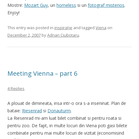
Mostre:
Mozart Guy
, un
homeless
si un
fotograf misterios
.
Enjoy!
This entry was posted in
inspirație
and tagged
Viena
on
December 2, 2007
by
Adrian Ciubotaru
.
Meeting Vienna – part 6
4 Replies
A plouat de dimineata, insa intr-o ora s-a inseninat. Plan de
bataie:
Riesenrad
si
Donauturm
.
La Riesenrad mi-am luat bilet combinat si pentru roata si
pentru zoo. De fapt, in multe locuri din Viena poti gasi bilete
combinate pentru mai multe locuri de vizitat (economisind