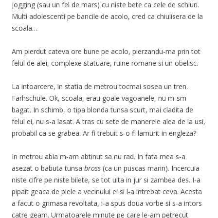
jogging (sau un fel de mars) cu niste bete ca cele de schiuri.
Multi adolescenti pe bancile de acolo, cred ca chiulisera de la
scoala…
Am pierdut cateva ore bune pe acolo, pierzandu-ma prin tot
felul de alei, complexe statuare, ruine romane si un obelisc.
La intoarcere, in statia de metrou tocmai sosea un tren.
Farhschule. Ok, scoala, erau goale vagoanele, nu m-sm
bagat. In schimb, o tipa blonda tunsa scurt, mai cladita de
felul ei, nu s-a lasat. A tras cu sete de manerele alea de la usi,
probabil ca se grabea. Ar fi trebuit s-o fi lamurit in engleza?
In metrou abia m-am abtinut sa nu rad. In fata mea s-a
asezat o babuta tunsa
bross
(ca un puscas marin). Incercuia
niste cifre pe niste bilete, se tot uita in jur si zambea des. I-a
pipait geaca de piele a vecinului ei si l-a intrebat ceva. Acesta
a facut o grimasa revoltata, i-a spus doua vorbe si s-a intors
catre geam. Urmatoarele minute pe care le-am petrecut