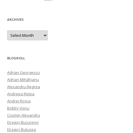
ARCHIVES
Archives
BLOGROLL
Adrian Georgescu
Adrian Mihălțianu
Alexandru Negrea
Andreea Retea
Andrei Roșca
Bobby Voicu
Cosmin Alexandru
Dragoș Bucurenci
Dragoș Butuzea