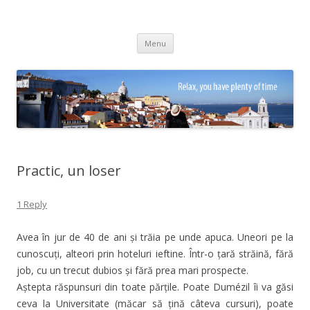
Adrian Ciubotaru
Skip
Menu
to
content
Practic, un loser
1 Reply
Avea în jur de 40 de ani și trăia pe unde apuca. Uneori pe la
cunoscuți, alteori prin hoteluri ieftine. Într-o țară străină, fără
job, cu un trecut dubios și fără prea mari prospecte.
Aștepta răspunsuri din toate părțile. Poate Dumézil îi va găsi
ceva la Universitate (măcar să țină câteva cursuri), poate