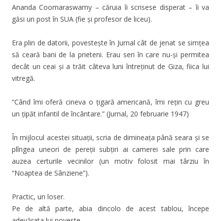
Ananda Coomaraswamy – căruia îi scrisese disperat – îi va
găsi un post în SUA (fie și profesor de liceu).
Era plin de datorii, povestește în Jurnal cât de jenat se simțea
să ceară bani de la prieteni. Erau seri în care nu-și permitea
decât un ceai și a trăit câteva luni întreținut de Giza, fiica lui
vitregă.
“Când îmi oferă cineva o țigară americană, îmi rețin cu greu
un țipăt infantil de încântare.” (Jurnal, 20 februarie 1947)
În mijlocul acestei situații, scria de dimineața până seara și se
plîngea uneori de pereții subțiri ai camerei sale prin care
auzea certurile vecinilor (un motiv folosit mai târziu în
“Noaptea de Sânziene”).
Practic, un loser.
Pe de altă parte, abia dincolo de acest tablou, începe
adevărata lui poveste.