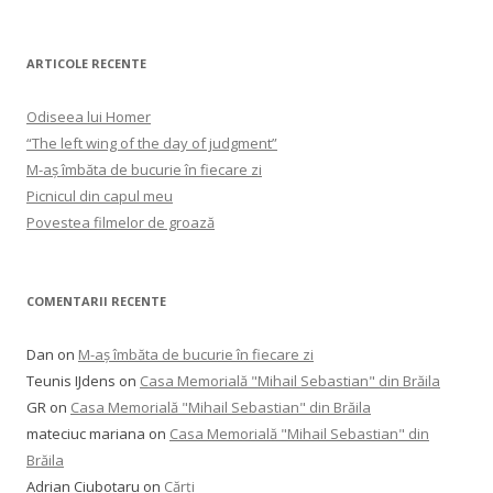
ARTICOLE RECENTE
Odiseea lui Homer
“The left wing of the day of judgment”
M-aș îmbăta de bucurie în fiecare zi
Picnicul din capul meu
Povestea filmelor de groază
COMENTARII RECENTE
Dan
on
M-aș îmbăta de bucurie în fiecare zi
Teunis IJdens
on
Casa Memorială "Mihail Sebastian" din Brăila
GR
on
Casa Memorială "Mihail Sebastian" din Brăila
mateciuc mariana
on
Casa Memorială "Mihail Sebastian" din
Brăila
Adrian Ciubotaru
on
Cărți