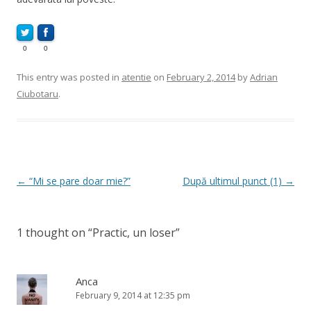
0
0
This entry was posted in
atentie
on
February 2, 2014
by
Adrian
Ciubotaru
.
Post
←
“Mi se pare doar mie?”
După ultimul punct (1)
→
navigation
1 thought on “
Practic, un loser
”
Anca
February 9, 2014 at 12:35 pm