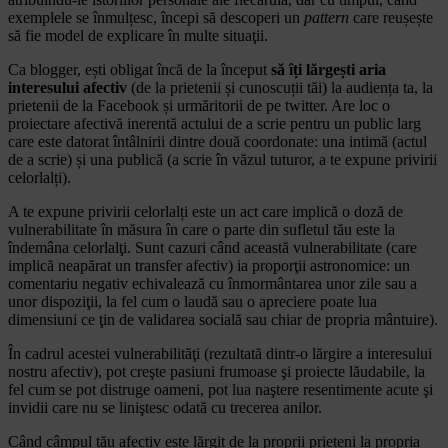
exemplele se înmulțesc, începi să descoperi un
pattern
care reușește
să fie model de explicare în multe situaţii.
Ca blogger, ești obligat încă de la început
să îți lărgești aria
interesului afectiv
(de la prietenii și cunoscuții tăi) la audiența ta, la
prietenii de la Facebook și urmăritorii de pe twitter. Are loc o
proiectare afectivă inerentă actului de a scrie pentru un public larg
care este datorat întâlnirii dintre două coordonate: una intimă (actul
de a scrie) și una publică (a scrie în văzul tuturor, a te expune privirii
celorlalți).
A te expune privirii celorlalți este un act care implică o doză de
vulnerabilitate în măsura în care o parte din sufletul tău este la
îndemâna celorlalţi. Sunt cazuri când această vulnerabilitate (care
implică neapărat un transfer afectiv) ia proporţii astronomice: un
comentariu negativ echivalează cu înmormântarea unor zile sau a
unor dispoziţii, la fel cum o laudă sau o apreciere poate lua
dimensiuni ce ţin de validarea socială sau chiar de propria mântuire).
În cadrul acestei vulnerabilităţi (rezultată dintr-o lărgire a interesului
nostru afectiv), pot creşte pasiuni frumoase şi proiecte lăudabile, la
fel cum se pot distruge oameni, pot lua naştere resentimente acute şi
invidii care nu se liniştesc odată cu trecerea anilor.
Când câmpul tău afectiv este lărgit de la proprii prieteni la propria