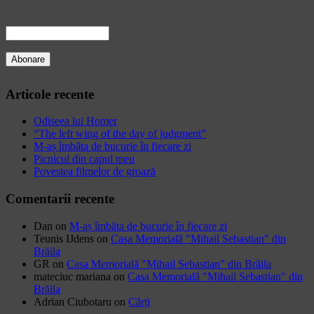
Articole recente
Odiseea lui Homer
“The left wing of the day of judgment”
M-aș îmbăta de bucurie în fiecare zi
Picnicul din capul meu
Povestea filmelor de groază
Comentarii recente
Dan
on
M-aș îmbăta de bucurie în fiecare zi
Teunis IJdens
on
Casa Memorială "Mihail Sebastian" din
Brăila
GR
on
Casa Memorială "Mihail Sebastian" din Brăila
mateciuc mariana
on
Casa Memorială "Mihail Sebastian" din
Brăila
Adrian Ciubotaru
on
Cărți