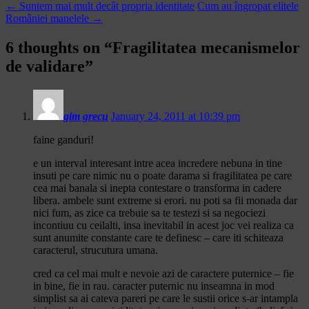
←
Suntem mai mult decât propria identitate
Cum au îngropat elitele
României manelele
→
6 thoughts on “
Fragilitatea mecanismelor
de validare
”
gim grecu
January 24, 2011 at 10:39 pm
faine ganduri!
e un interval interesant intre acea incredere nebuna in tine
insuti pe care nimic nu o poate darama si fragilitatea pe care
cea mai banala si inepta contestare o transforma in cadere
libera. ambele sunt extreme si erori. nu poti sa fii monada dar
nici fum, as zice ca trebuie sa te testezi si sa negociezi
incontiuu cu ceilalti, insa inevitabil in acest joc vei realiza ca
sunt anumite constante care te definesc – care iti schiteaza
caracterul, strucutura umana.
cred ca cel mai mult e nevoie azi de caractere puternice – fie
in bine, fie in rau. caracter puternic nu inseamna in mod
simplist sa ai cateva pareri pe care le sustii orice s-ar intampla