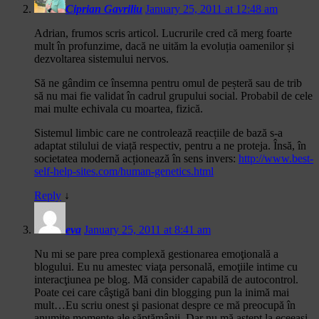
Ciprian Gavriliu
January 25, 2011 at 12:48 am
Adrian, frumos scris articol. Lucrurile cred că merg foarte
mult în profunzime, dacă ne uităm la evoluția oamenilor și
dezvoltarea sistemului nervos.
Să ne gândim ce însemna pentru omul de peșteră sau de trib
să nu mai fie validat în cadrul grupului social. Probabil de cele
mai multe echivala cu moartea, fizică.
Sistemul limbic care ne controlează reacțiile de bază s-a
adaptat stilului de viață respectiv, pentru a ne proteja. Însă, în
societatea modernă acționează în sens invers:
http://www.best-
self-help-sites.com/human-genetics.html
Reply
↓
eva
January 25, 2011 at 8:41 am
Nu mi se pare prea complexă gestionarea emoţională a
blogului. Eu nu amestec viaţa personală, emoţiile intime cu
interacţiunea pe blog. Mă consider capabilă de autocontrol.
Poate cei care câştigă bani din blogging pun la inimă mai
mult…Eu scriu onest şi pasionat despre ce mă preocupă în
anumite momente ale săptămânii. Dar nu mă aştept la eceeaşi