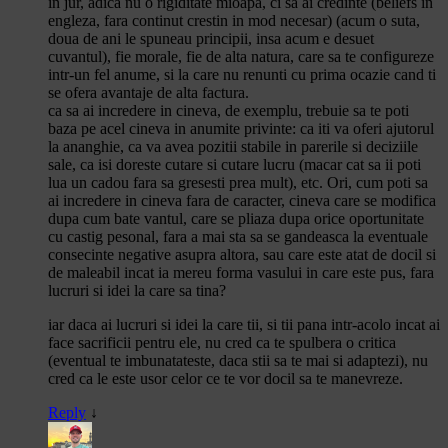
in jur, adica nu o rigiditate mioapa, ci sa ai credinte (beliefs in
engleza, fara continut crestin in mod necesar) (acum o suta,
doua de ani le spuneau principii, insa acum e desuet
cuvantul), fie morale, fie de alta natura, care sa te configureze
intr-un fel anume, si la care nu renunti cu prima ocazie cand ti
se ofera avantaje de alta factura.
ca sa ai incredere in cineva, de exemplu, trebuie sa te poti
baza pe acel cineva in anumite privinte: ca iti va oferi ajutorul
la ananghie, ca va avea pozitii stabile in parerile si deciziile
sale, ca isi doreste cutare si cutare lucru (macar cat sa ii poti
lua un cadou fara sa gresesti prea mult), etc. Ori, cum poti sa
ai incredere in cineva fara de caracter, cineva care se modifica
dupa cum bate vantul, care se pliaza dupa orice oportunitate
cu castig pesonal, fara a mai sta sa se gandeasca la eventuale
consecinte negative asupra altora, sau care este atat de docil si
de maleabil incat ia mereu forma vasului in care este pus, fara
lucruri si idei la care sa tina?
iar daca ai lucruri si idei la care tii, si tii pana intr-acolo incat ai
face sacrificii pentru ele, nu cred ca te spulbera o critica
(eventual te imbunatateste, daca stii sa te mai si adaptezi), nu
cred ca le este usor celor ce te vor docil sa te manevreze.
Reply
↓