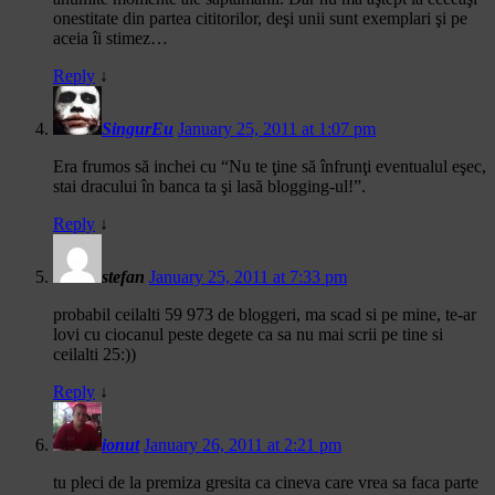
onestitate din partea cititorilor, deşi unii sunt exemplari şi pe
aceia îi stimez…
Reply
↓
SingurEu
January 25, 2011 at 1:07 pm
Era frumos să inchei cu “Nu te ţine să înfrunţi eventualul eşec,
stai dracului în banca ta şi lasă blogging-ul!”.
Reply
↓
stefan
January 25, 2011 at 7:33 pm
probabil ceilalti 59 973 de bloggeri, ma scad si pe mine, te-ar
lovi cu ciocanul peste degete ca sa nu mai scrii pe tine si
ceilalti 25:))
Reply
↓
ionut
January 26, 2011 at 2:21 pm
tu pleci de la premiza gresita ca cineva care vrea sa faca parte