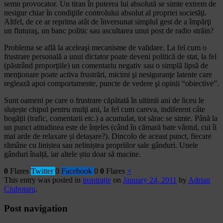
semn provocator. Un tiran în puterea lui absolută se simte extrem de
nesigur chiar în condiţiile controlului absolut al propriei societăţi.
Altfel, de ce ar reprima atât de înversunat simplul gest de a împărţi
un fluturaş, un banc politic sau ascultarea unui post de radio străin?
Problema se află la aceleaşi mecanisme de validare. La fel cum o
frustrare personală a unui dictator poate deveni politică de stat, la fel
(păstrând proporţiile) un comentariu negativ sau o simplă lipsă de
menţionare poate activa frustrări, micimi şi nesiguranţe latente care
reglează apoi comportamente, puncte de vedere şi opinii “obiective”.
Sunt oameni pe care o frustrare căpătată în ultimii ani de liceu le
sluțește chipul pentru mulţi ani, la fel cum careva, indiferent câte
bogăţii (trafic, comentarii etc.) a acumulat, tot sărac se simte. Până la
un punct atitudinea este de înțeles (când în cămară bate vântul, cui îi
mai arde de relaxare și detașare?). Dincolo de aceast punct, fiecare
rămâne cu liniștea sau neliniștea propriilor sale gânduri. Unele
gânduri înalță, iar altele știu doar să macine.
0
Flares
Twitter
0
Facebook
0
0
Flares
×
This entry was posted in
inspirație
on
January 24, 2011
by
Adrian
Ciubotaru
.
Post navigation