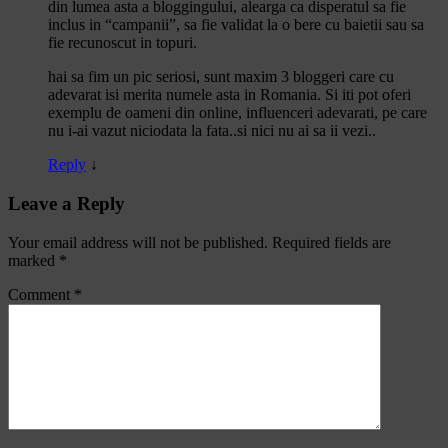
din lumea asta a bloggingului, alearga ca disperatul sa fie
inclus in “campanii”, sa fie validat la o bere cu baietii sau sa
fie recunoscut in topuri.
hai sa fim un pic seriosi, sunt maxim 3 bloggeri care cu
adevarat isi merita numele asta in Romania. Si iti pot oferi
exemplu de oameni din online, influenceri adevarati, pe care
nu i-ai vazut niciodata la fata..si nici nu ai sa ii vezi..
Reply
↓
Leave a Reply
Your email address will not be published.
Required fields are
marked
*
Comment
*