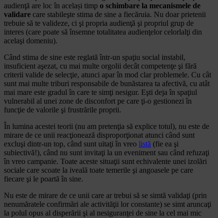
audienţă are loc în același timp
o schimbare la mecanismele de
validare
care stabileşte stima de sine a fiecăruia. Nu doar prietenii
trebuie să te valideze, ci şi propria audienţă şi propriul grup de
interes (care poate să însemne totalitatea audienţelor celorlalţi din
acelaşi domeniu).
Când stima de sine este reglată într-un spaţiu social instabil,
insuficient aşezat, cu mai multe orgolii decât competenţe şi fără
criterii valide de selecţie, atunci apar în mod clar problemele. Cu cât
sunt mai multe triburi responsabile de bunăstarea ta afectivă, cu atât
mai mare este gradul în care te simţi nesigur. Eşti deja în spaţiul
vulnerabil al unei zone de disconfort pe care ţi-o gestionezi în
funcţie de valorile şi frustrările proprii.
În lumina acestei teorii (nu am pretenţia să explice totul), nu este de
mirare de ce unii reacţionează disproporţionat atunci când sunt
excluşi dintr-un top, când sunt uitaţi în vreo
listă
(fie ea şi
subiectivă!), când nu sunt invitaţi la un eveniment sau când refuzaţi
în vreo campanie. Toate aceste situaţii sunt echivalente unei izolări
sociale care scoate la iveală toate temerile şi angoasele pe care
fiecare şi le poartă în sine.
Nu este de mirare de ce unii care ar trebui să se simtă validaţi (prin
nenumăratele confirmări ale activităţii lor constante) se simt aruncaţi
la polul opus al disperării şi al nesiguranţei de sine la cel mai mic