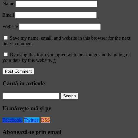
Name
Email
Website
Save my name, email, and website in this browser for the next
time I comment.
By using this form you agree with the storage and handling of
your data by this website.
*
Caută în articole
Search
for:
Urmăreşte-mă şi pe
Facebook
Twitter
RSS
Abonează-te prin email