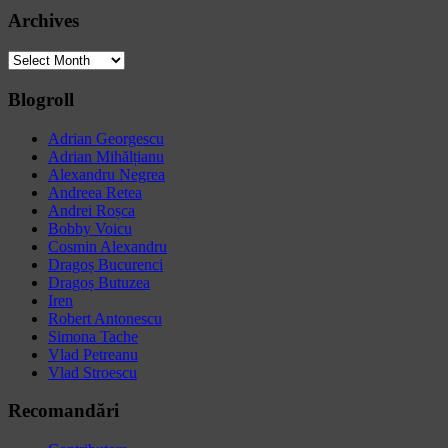
Archives
Archives
Blogroll
Adrian Georgescu
Adrian Mihălțianu
Alexandru Negrea
Andreea Retea
Andrei Roșca
Bobby Voicu
Cosmin Alexandru
Dragoș Bucurenci
Dragoș Butuzea
Iren
Robert Antonescu
Simona Tache
Vlad Petreanu
Vlad Stroescu
Recomandări