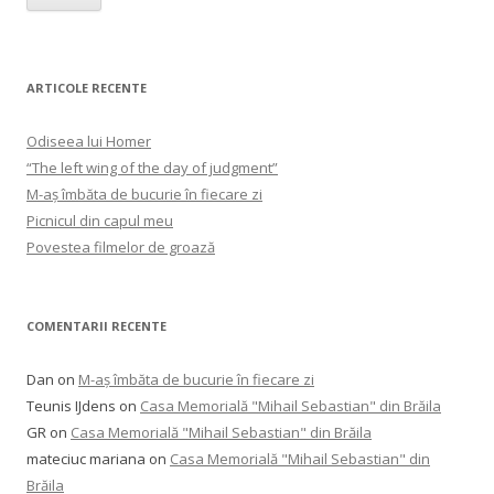
ARTICOLE RECENTE
Odiseea lui Homer
“The left wing of the day of judgment”
M-aș îmbăta de bucurie în fiecare zi
Picnicul din capul meu
Povestea filmelor de groază
COMENTARII RECENTE
Dan
on
M-aș îmbăta de bucurie în fiecare zi
Teunis IJdens
on
Casa Memorială "Mihail Sebastian" din Brăila
GR
on
Casa Memorială "Mihail Sebastian" din Brăila
mateciuc mariana
on
Casa Memorială "Mihail Sebastian" din
Brăila