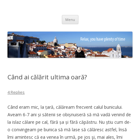
Adrian Ciubotaru
Skip
Menu
to
content
Când ai călărit ultima oară?
4 Replies
Când eram mic, la țară, călăream frecvent calul bunicului.
Aveam 6-7 ani și sătenii se obișnuiseră să mă vadă venind de
la islaz călare pe cal, fără șa și fără căpăstru. Nu știu cum de-
o convingeam pe bunica să mă lase să călăresc astfel, însă
îmi amintesc că ea venea în urmă, pe jos şi, mai ales, îmi