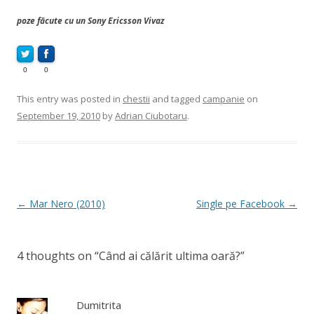
poze făcute cu un Sony Ericsson Vivaz
0
0
This entry was posted in
chestii
and tagged
campanie
on
September 19, 2010
by
Adrian Ciubotaru
.
Post
←
Mar Nero (2010)
Single pe Facebook
→
navigation
4 thoughts on “
Când ai călărit ultima oară?
”
Dumitrita