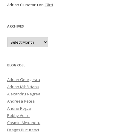
Adrian Ciubotaru
on
Cărți
ARCHIVES
Archives
BLOGROLL
Adrian Georgescu
Adrian Mihălțianu
Alexandru Negrea
Andreea Retea
Andrei Roșca
Bobby Voicu
Cosmin Alexandru
Dragoș Bucurenci