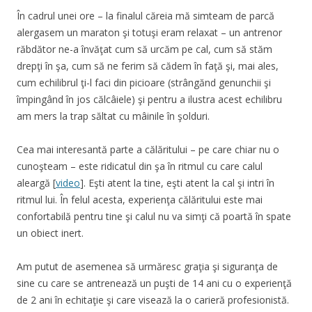
În cadrul unei ore – la finalul căreia mă simteam de parcă
alergasem un maraton şi totuşi eram relaxat – un antrenor
răbdător ne-a învăţat cum să urcăm pe cal, cum să stăm
drepţi în şa, cum să ne ferim să cădem în faţă şi, mai ales,
cum echilibrul ţi-l faci din picioare (strângănd genunchii şi
împingând în jos călcâiele) şi pentru a ilustra acest echilibru
am mers la trap săltat cu mâinile în şolduri.
Cea mai interesantă parte a călăritului – pe care chiar nu o
cunoşteam – este ridicatul din şa în ritmul cu care calul
aleargă [
video
]. Eşti atent la tine, eşti atent la cal şi intri în
ritmul lui. În felul acesta, experienţa călăritului este mai
confortabilă pentru tine şi calul nu va simţi că poartă în spate
un obiect inert.
Am putut de asemenea să urmăresc graţia şi siguranţa de
sine cu care se antrenează un puşti de 14 ani cu o experienţă
de 2 ani în echitaţie şi care visează la o carieră profesionistă.