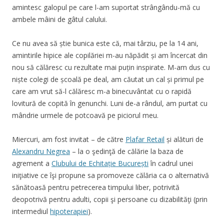
amintesc galopul pe care l-am suportat strângându-mă cu
ambele mâini de gâtul calului.
Ce nu avea să știe bunica este că, mai târziu, pe la 14 ani,
amintirile hipice ale copilăriei m-au năpădit și am încercat din
nou să călăresc cu rezultate mai puțin inspirate. M-am dus cu
niște colegi de școală pe deal, am căutat un cal și primul pe
care am vrut să-l călăresc m-a binecuvântat cu o rapidă
lovitură de copită în genunchi. Luni de-a rândul, am purtat cu
mândrie urmele de potcoavă pe piciorul meu.
Miercuri, am fost invitat – de către
Plafar Retail
și alături de
Alexandru Negrea
– la o şedinţă de călărie la baza de
agrement a
Clubului de Echitație București
în cadrul unei
iniţiative ce îşi propune sa promoveze călăria ca o alternativă
sănătoasă pentru petrecerea timpului liber, potrivită
deopotrivă pentru adulti, copii şi persoane cu dizabilităţi (prin
intermediul
hipoterapiei
).