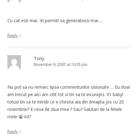
Cu cat esti mai…iti permiti sa generalizezi mai….
↓
Reply
Tony
November 9, 2007 at 10:35 pm
Nu pot sa nu remarc lipsa commenturilor obisnuite … Eu doar
am trecut pe aici am citit tot si tin sa te incurajez. X1 baby!
totusi tin sa te intreb ce e chestia aia din dreapta jos cu 20
noiembrie? E ceva de ziua mea ? Sau? Salutari de la fetele
mele 😀 lol?
↓
Reply