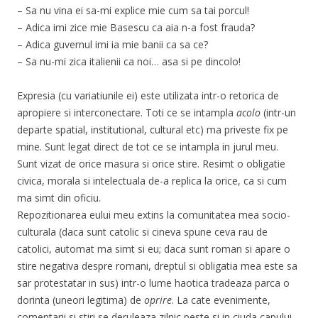
– Sa nu vina ei sa-mi explice mie cum sa tai porcul!
– Adica imi zice mie Basescu ca aia n-a fost frauda?
– Adica guvernul imi ia mie banii ca sa ce?
– Sa nu-mi zica italienii ca noi… asa si pe dincolo!
Expresia (cu variatiunile ei) este utilizata intr-o retorica de
apropiere si interconectare. Toti ce se intampla
acolo
(intr-un
departe spatial, institutional, cultural etc) ma priveste fix pe
mine. Sunt legat direct de tot ce se intampla in jurul meu.
Sunt vizat de orice masura si orice stire. Resimt o obligatie
civica, morala si intelectuala de-a replica la orice, ca si cum
ma simt din oficiu.
Repozitionarea eului meu extins la comunitatea mea socio-
culturala (daca sunt catolic si cineva spune ceva rau de
catolici, automat ma simt si eu; daca sunt roman si apare o
stire negativa despre romani, dreptul si obligatia mea este sa
sar protestatar in sus) intr-o lume haotica tradeaza parca o
dorinta (uneori legitima) de
oprire
. La cate evenimente,
comentarii si stiri se deruleaza zilnic peste si in ciuda capului