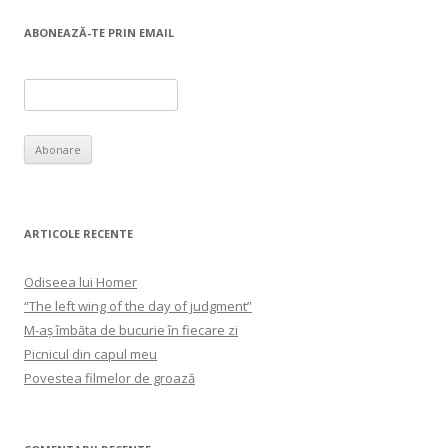
ABONEAZĂ-TE PRIN EMAIL
ARTICOLE RECENTE
Odiseea lui Homer
“The left wing of the day of judgment”
M-aș îmbăta de bucurie în fiecare zi
Picnicul din capul meu
Povestea filmelor de groază