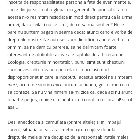
insotita de responsabilitatea personala fata de evenimentele,
stirile din jur si situatia globala in general. Responsabilitatea
acesta n-o resimtim niciodata in mod direct pentru ca la urma
urmei, daca ceilalti nu se simt, de ce sa ma simt eu? Ni se
pare nu suntem bagati in seama decat atunci cand e vorba de
drepturile nostre. Ne autosesizam din oficiu cand e vorba sa
primim, sa ne dam cu parerea, sa ne delimitam foarte
interesant de atributiile active ale faptului de-a fi cetatean.
Ecologia, drepturile minoritatilor, bunul simt sunt chestiuni
care privesc intotdeauna pe ceilalti. In acelasi mod
disproportionat in care la inceputul acestui articol ne simteam
mari
, acum ne simtim
mici
: oricum actiunea, gestul meu n-o
sa conteze. Sa nu vina nimeni sa-mi zica ca, daca azi nu arunc
o hartie pe jos, maine dimineata va fi curat in tot orasul! si tot
asa…
Desi anecdotica si camuflata (printre altele) si in limbajul
curent, situatia aceasta asimetrica (ma cuplez doar la
drepturile mele si ma decuplez de la responsabilitatile mele)