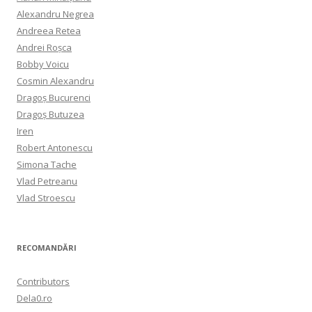
Alexandru Negrea
Andreea Retea
Andrei Roșca
Bobby Voicu
Cosmin Alexandru
Dragoș Bucurenci
Dragoș Butuzea
Iren
Robert Antonescu
Simona Tache
Vlad Petreanu
Vlad Stroescu
RECOMANDĂRI
Contributors
Dela0.ro