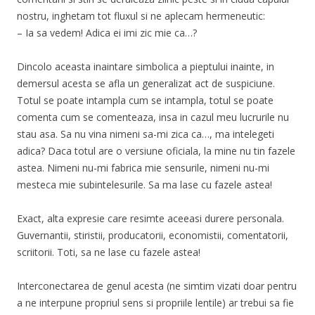
nostru, inghetam tot fluxul si ne aplecam hermeneutic:
– Ia sa vedem! Adica ei imi zic mie ca…?
Dincolo aceasta inaintare simbolica a pieptului inainte, in
demersul acesta se afla un generalizat act de suspiciune.
Totul se poate intampla cum se intampla, totul se poate
comenta cum se comenteaza, insa in cazul meu lucrurile nu
stau asa. Sa nu vina nimeni sa-mi zica ca…, ma intelegeti
adica? Daca totul are o versiune oficiala, la mine nu tin fazele
astea. Nimeni nu-mi fabrica mie sensurile, nimeni nu-mi
mesteca mie subintelesurile. Sa ma lase cu fazele astea!
Exact, alta expresie care resimte aceeasi durere personala.
Guvernantii, stiristii, producatorii, economistii, comentatorii,
scriitorii. Toti, sa ne lase cu fazele astea!
Interconectarea de genul acesta (ne simtim vizati doar pentru
a ne interpune propriul sens si propriile lentile) ar trebui sa fie