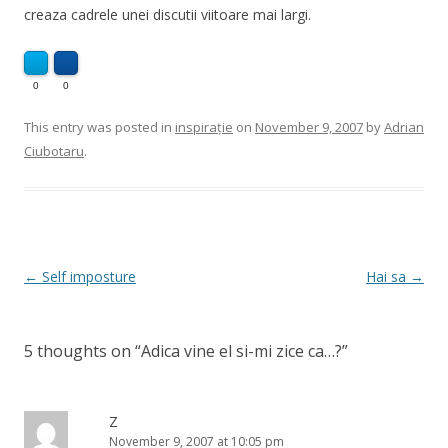
creaza cadrele unei discutii viitoare mai largi.
0
0
This entry was posted in
inspirație
on
November 9, 2007
by
Adrian
Ciubotaru
.
Post
←
Self imposture
Hai sa
→
navigation
5 thoughts on “
Adica vine el si-mi zice ca…?
”
Z
November 9, 2007 at 10:05 pm