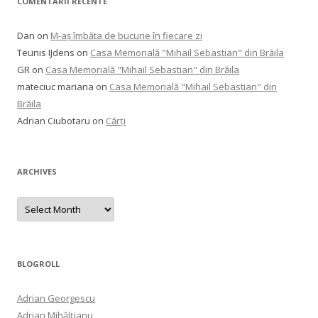
COMENTARII RECENTE
Dan
on
M-aș îmbăta de bucurie în fiecare zi
Teunis IJdens
on
Casa Memorială "Mihail Sebastian" din Brăila
GR
on
Casa Memorială "Mihail Sebastian" din Brăila
mateciuc mariana
on
Casa Memorială "Mihail Sebastian" din
Brăila
Adrian Ciubotaru
on
Cărți
ARCHIVES
Archives
BLOGROLL
Adrian Georgescu
Adrian Mihălțianu