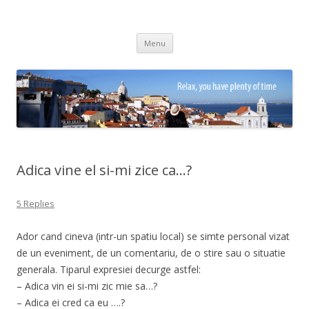
Adrian Ciubotaru
Skip
Menu
to
content
Adica vine el si-mi zice ca…?
5 Replies
Ador cand cineva (intr-un spatiu local) se simte personal vizat
de un eveniment, de un comentariu, de o stire sau o situatie
generala. Tiparul expresiei decurge astfel:
– Adica vin ei si-mi zic mie sa…?
– Adica ei cred ca eu ….?