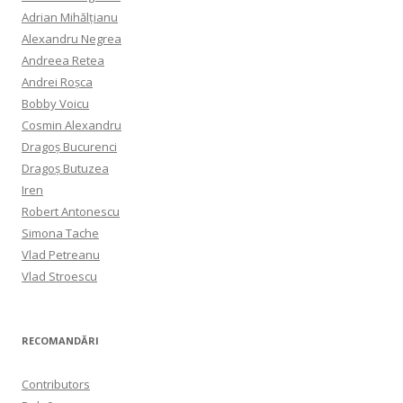
Adrian Mihălțianu
Alexandru Negrea
Andreea Retea
Andrei Roșca
Bobby Voicu
Cosmin Alexandru
Dragoș Bucurenci
Dragoș Butuzea
Iren
Robert Antonescu
Simona Tache
Vlad Petreanu
Vlad Stroescu
RECOMANDĂRI
Contributors