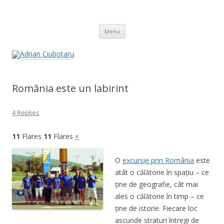
Adrian Ciubotaru
Skip
Menu
to
content
România este un labirint
4 Replies
11
Flares
11
Flares
×
O
excursie prin România
este
atât o călătorie în spațiu – ce
ține de geografie, cât mai
ales o călătorie în timp – ce
ține de istorie. Fiecare loc
ascunde straturi întregi de