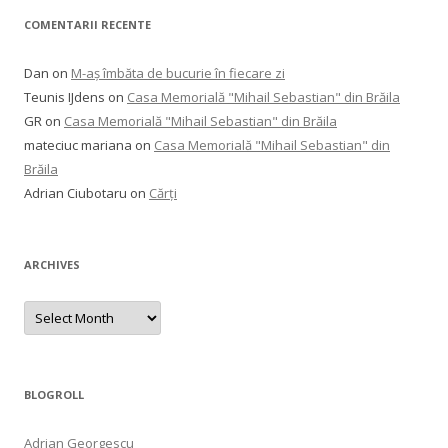
COMENTARII RECENTE
Dan
on
M-aș îmbăta de bucurie în fiecare zi
Teunis IJdens
on
Casa Memorială "Mihail Sebastian" din Brăila
GR
on
Casa Memorială "Mihail Sebastian" din Brăila
mateciuc mariana
on
Casa Memorială "Mihail Sebastian" din
Brăila
Adrian Ciubotaru
on
Cărți
ARCHIVES
Archives
BLOGROLL
Adrian Georgescu