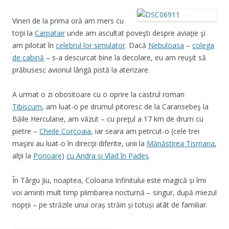
Vineri de la prima oră am mers cu
toţii la
Carpatair
unde am ascultat poveşti despre aviaţie şi
am pilotat în
celebrul lor simulator
. Dacă
Nebuloasa
–
colega
de cabină
– s-a descurcat bine la decolare, eu am reuşit să
prăbusesc avionul lângă pistă la aterizare.
A urmat o zi obositoare cu o oprire la castrul roman
Tibiscum
, am luat-o pe drumul pitoresc de la Caransebeş la
Băile Herculane, am văzut – cu preţul a 17 km de drum cu
pietre –
Cheile Corcoaia
, iar seara am petrcut-o (cele trei
maşini au luat-o în direcţii diferite, unii la
Mănăstirea Tismana
,
alţii la
Ponoare
)
cu Andra şi Vlad în Padeş
.
În Târgu Jiu, noaptea, Coloana Infinitului este magică și îmi
voi aminti mult timp plimbarea nocturnă – singur, după miezul
nopții – pe străzile unui oraș străin și totuși atât de familiar.