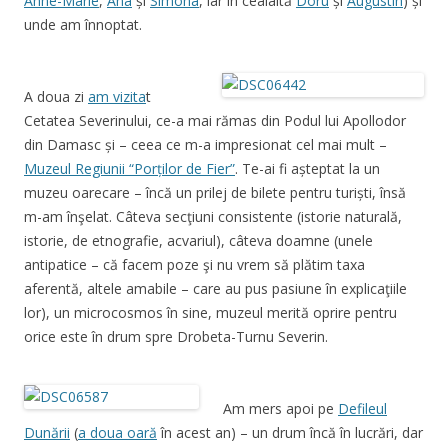
Anne-Marie
,
Ana
și
Simona
, iar în cealaltă
Doru
și
Augustin
) și
unde am înnoptat.
A doua zi
am vizita
t
Cetatea Severinului, ce-a mai rămas din Podul lui Apollodor
din Damasc și – ceea ce m-a impresionat cel mai mult –
Muzeul Regiunii “Porților de Fier”
. Te-ai fi așteptat la un
muzeu oarecare – încă un prilej de bilete pentru turiști, însă
m-am înşelat. Câteva secţiuni consistente (istorie naturală,
istorie, de etnografie, acvariul), câteva doamne (unele
antipatice – că facem poze şi nu vrem să plătim taxa
aferentă, altele amabile – care au pus pasiune în explicaţiile
lor), un microcosmos în sine, muzeul merită oprire pentru
orice este în drum spre Drobeta-Turnu Severin.
Am mers apoi pe
Defileul
Dunării
(
a doua oară
în acest an) – un drum încă în lucrări, dar