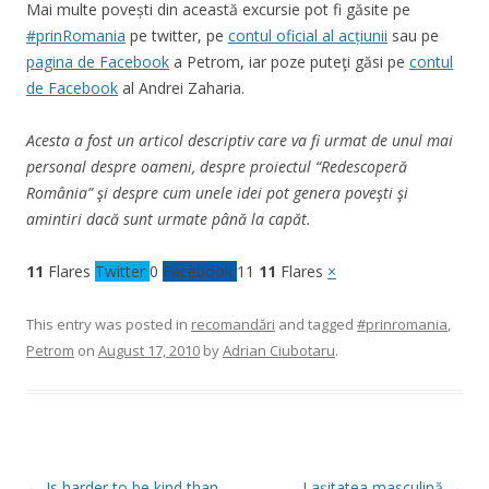
Mai multe povești din această excursie pot fi găsite pe
#prinRomania
pe twitter, pe
contul oficial al acțiunii
sau pe
pagina de Facebook
a Petrom, iar poze puteţi găsi pe
contul
de Facebook
al Andrei Zaharia.
Acesta a fost un articol descriptiv care va fi urmat de unul mai
personal despre oameni, despre proiectul “Redescoperă
România” şi despre cum unele idei pot genera poveşti şi
amintiri dacă sunt urmate până la capăt.
11
Flares
Twitter
0
Facebook
11
11
Flares
×
This entry was posted in
recomandări
and tagged
#prinromania
,
Petrom
on
August 17, 2010
by
Adrian Ciubotaru
.
Post
←
Is harder to be kind than
Laşitatea masculină
→