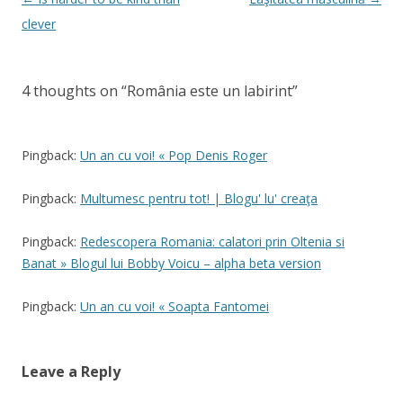
navigation
clever
4 thoughts on “
România este un labirint
”
Pingback:
Un an cu voi! « Pop Denis Roger
Pingback:
Multumesc pentru tot! | Blogu' lu' creaţa
Pingback:
Redescopera Romania: calatori prin Oltenia si
Banat » Blogul lui Bobby Voicu – alpha beta version
Pingback:
Un an cu voi! « Soapta Fantomei
Leave a Reply