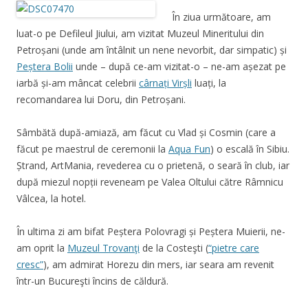
În ziua următoare, am
luat-o pe Defileul Jiului, am vizitat Muzeul Mineritului din
Petroșani (unde am întâlnit un nene nevorbit, dar simpatic) și
Peștera Bolii
unde – după ce-am vizitat-o – ne-am așezat pe
iarbă și-am mâncat celebrii
cârnați Virșli
luați, la
recomandarea lui Doru, din Petroșani.
Sâmbătă după-amiază, am făcut cu Vlad și Cosmin (care a
făcut pe maestrul de ceremonii la
Aqua Fun
) o escală în Sibiu.
Ștrand, ArtMania, revederea cu o prietenă, o seară în club, iar
după miezul nopții reveneam pe Valea Oltului către Râmnicu
Vâlcea, la hotel.
În ultima zi am bifat Peștera Polovragi și Peștera Muierii, ne-
am oprit la
Muzeul Trovanţi
de la Costeşti (
“pietre care
cresc”
), am admirat Horezu din mers, iar seara am revenit
într-un Bucureşti încins de căldură.