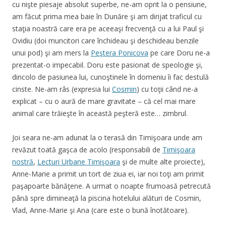
cu nişte piesaje absolut superbe, ne-am oprit la o pensiune,
am făcut prima mea baie în Dunăre şi am dirijat traficul cu
staţia noastră care era pe aceeaşi frecvenţă cu a lui Paul şi
Ovidiu (doi muncitori care închideau şi deschideau benzile
unui pod) şi am mers la
Peştera Ponicova
pe care Doru ne-a
prezentat-o impecabil. Doru este pasionat de speologie şi,
dincolo de pasiunea lui, cunoştinele în domeniu îi fac destulă
cinste. Ne-am râs (expresia lui
Cosmin
) cu toţii când ne-a
explicat – cu o aură de mare gravitate – că cel mai mare
animal care trăieşte în această peşteră este… zimbrul.
Joi seara ne-am adunat la o terasă din Timişoara unde am
revăzut toată gaşca de acolo (responsabili de
Timişoara
nostră
,
Lecturi Urbane Timişoara
şi de multe alte proiecte),
Anne-Marie a primit un tort de ziua ei, iar noi toţi am primit
paşapoarte bănăţene. A urmat o noapte frumoasă petrecută
până spre dimineaţă la piscina hotelului alături de Cosmin,
Vlad, Anne-Marie şi Ana (care este o bună înotătoare).