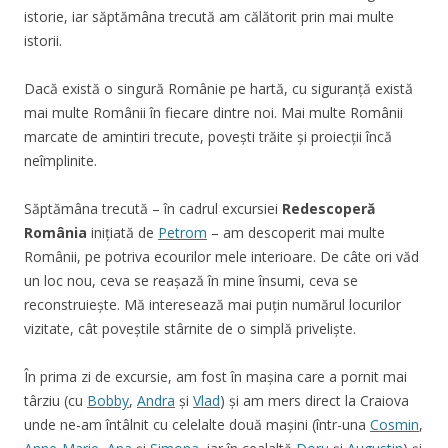
istorie, iar săptămâna trecută am călătorit prin mai multe
istorii.
Dacă există o singură Românie pe hartă, cu siguranță există
mai multe Românii în fiecare dintre noi. Mai multe Românii
marcate de amintiri trecute, povești trăite și proiecții încă
neîmplinite.
Săptămâna trecută – în cadrul excursiei
Redescoperă
România
inițiată de
Petrom
– am descoperit mai multe
Românii, pe potriva ecourilor mele interioare. De câte ori văd
un loc nou, ceva se reașază în mine însumi, ceva se
reconstruiește. Mă interesează mai puțin numărul locurilor
vizitate, cât poveștile stârnite de o simplă priveliște.
În prima zi de excursie, am fost în mașina care a pornit mai
târziu (cu
Bobby
,
Andra
și
Vlad
) și am mers direct la Craiova
unde ne-am întâlnit cu celelalte două mașini (într-una
Cosmin
,