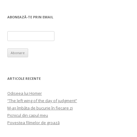
ABONEAZĂ-TE PRIN EMAIL
ARTICOLE RECENTE
Odiseea lui Homer
“The left wing of the day of judgment”
M-aș îmbăta de bucurie în fiecare zi
Picnicul din capul meu
Povestea filmelor de groază