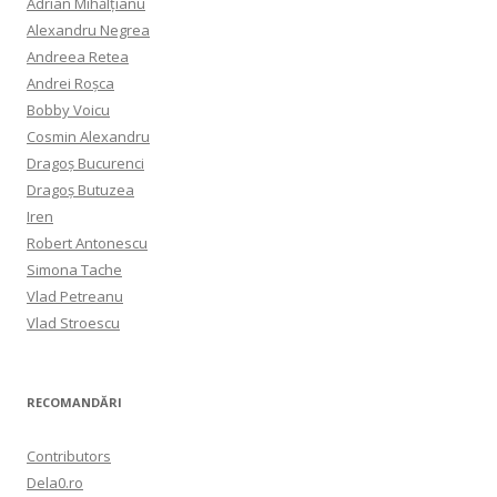
Adrian Mihălțianu
Alexandru Negrea
Andreea Retea
Andrei Roșca
Bobby Voicu
Cosmin Alexandru
Dragoș Bucurenci
Dragoș Butuzea
Iren
Robert Antonescu
Simona Tache
Vlad Petreanu
Vlad Stroescu
RECOMANDĂRI
Contributors
Dela0.ro