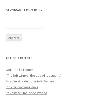
ABONEAZĂ-TE PRIN EMAIL
ARTICOLE RECENTE
Odiseea lui Homer
“The left wing of the day of judgment”
M-aș îmbăta de bucurie în fiecare zi
Picnicul din capul meu
Povestea filmelor de groază