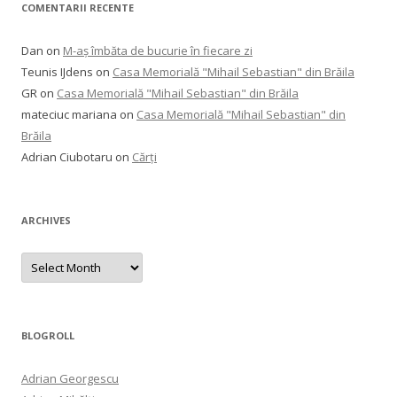
COMENTARII RECENTE
Dan
on
M-aș îmbăta de bucurie în fiecare zi
Teunis IJdens
on
Casa Memorială "Mihail Sebastian" din Brăila
GR
on
Casa Memorială "Mihail Sebastian" din Brăila
mateciuc mariana
on
Casa Memorială "Mihail Sebastian" din
Brăila
Adrian Ciubotaru
on
Cărți
ARCHIVES
Archives
BLOGROLL
Adrian Georgescu