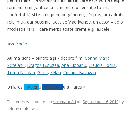
pentru mine – a vizionării unui film în care este vorba despre
românul-emigrant ceea ce nu este o senzaţie tocmai
confortabilă şi te cam pune pe gânduri şi, în plus, am admirat
rolul mut, dar puternic jucat de Vlad Ivanov, un actor – de o
modestie rară – care merită toate premiile şi laudele.
vezi
trailer
Au mai scris – printre alţii – despre film:
Corina Maria
Scheianu
,
Dragoş Butuzea
,
Ana Ciobanu
,
Claudia Tocilă
,
Toma Nicolau
,
George Hari
,
Cristina Bazavan
.
0
Flares
Twitter
0
Facebook
0
0
Flares
×
This entry was posted in
recomandări
on
September 16, 2010
by
Adrian Ciubotaru
.