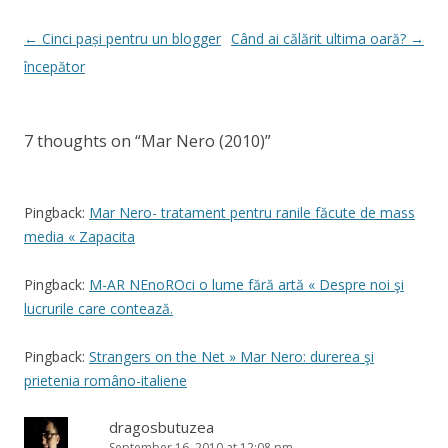
Post
←
Cinci pași pentru un blogger
Când ai călărit ultima oară?
→
navigation
începător
7 thoughts on “
Mar Nero (2010)
”
Pingback:
Mar Nero- tratament pentru ranile făcute de mass
media « Zapacita
Pingback:
M-AR NEnoROci o lume fără artă « Despre noi şi
lucrurile care contează.
Pingback:
Strangers on the Net » Mar Nero: durerea şi
prietenia româno-italiene
dragosbutuzea
September 16, 2010 at 12:08 pm