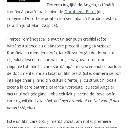
Florenţa îngrijită de Angela, o tânără
româncă jucată foarte bine de
Dorotheea Petre
(deşi
imaginea Dorotheei poate crea senzaţia că România este o
ţară din jurul Mării Caspice).
“Partea românească” a avut un aer puţin credibil (câte
bătrâne italience cu o sănătate precară ajung să viziteze
România cu menajera lor?), iar câteva forţări de domeniul
clişeului (descrierea sarmalelor şi imaginea românilor –
chipurile tot latini! – care sărută apăsat) şi scenariul cu parfum
de documentar mi-au lăsat un film tezist (uite, oamenii se pot
înţelege chiar şi fiind din culturi diferite) şi cu străluciri locale
(scena în care bătrâna italiancă “vorbeşte” cu tatăl Angelei,
nici unul neînţelegând limba celuilalt şi scena de Revelion în
care ţiganii din Italia cântau
C-aşa-i românul
cu
Noi vom fi aici
pe veci stăpâni
).
Este un film care totuşi merită văzut, am notat premiera –