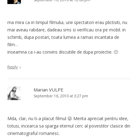
ma mira ca in timpul filmului, unii spectatori erau plictisiti, nu
mai aveau rabdare, dadeau sms si verificau ora pe mobil. in
schimb, dupa postari, toata lumea a ramas incantata de
film…
inseamna ca i-au convins discutiile de dupa proiectie. 🙂
↓
Reply
Marian VULPE
September 16, 2010 at 3:27 pm
Mda, clar, nu ti-a placut filmul 😛 Merita apreciat pentru idee,
totusi, incearca sa sparga eternul cerc al povestilor clasice din
cinematograful romanesc.